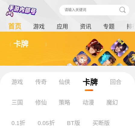
首页
游戏
应用
资讯
专题
排
卡牌
卡牌
游戏
传奇
仙侠
回合
三国
修仙
策略
动漫
魔幻
0.1折
0.05折
BT版
买断版