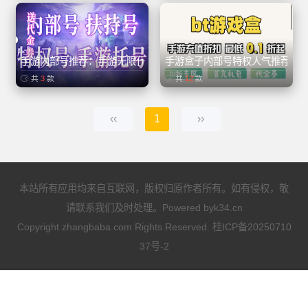
手游内部号推荐：手游无限代金卷、买断游戏
手游盒子内部号特权人气推荐
共
3
款
共
12
款
‹‹
1
››
本站所有应用均来自互联网，版权归原作者所有。如有侵权，敬
请联系我们及时处理。Powered by
k34.cn
Copyright zhangbaba.com Rights Reserved.
桂ICP备20250710
37号-2