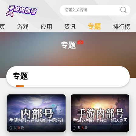
专题
页
游戏
应用
资讯
排行榜
6
专题
专题
手游内部号名额预约-内部号招托
手游返利服 上线0门槛送真实充
共
0
款
共
6
款