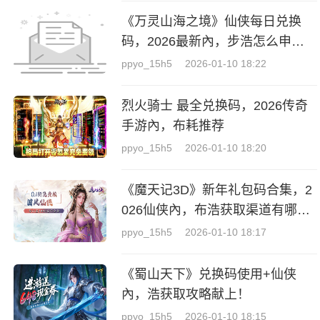
《万灵山海之境》仙侠每日兑换
码，2026最新內，步浩怎么申
请？
ppyo_15h5
2026-01-10 18:22
烈火骑士 最全兑换码，2026传奇
手游內，布耗推荐
ppyo_15h5
2026-01-10 18:20
《魔天记3D》新年礼包码合集，2
026仙侠內，布浩获取渠道有哪
些？
ppyo_15h5
2026-01-10 18:17
《蜀山天下》兑换码使用+仙侠
內，浩获取攻略献上！
ppyo_15h5
2026-01-10 18:15