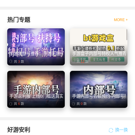
热门专题
MORE +
手游内部号推荐：手游无限代金卷、买断游戏
手游盒子内部号特权人气推荐
共
3
款
共
12
款
手游返利服 上线0门槛送真实充值卡
手游内部号名额预约-内部号招托
共
6
款
共
0
款
好游安利
换一换