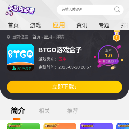
应用
首页
游戏
资讯
专题
排
当前位置：
首页
-
应用
- 详情
BTGO游戏盒子
版本
1.0
游戏类别：
应用
8.62MB
更新时间：2025-09-20 20:57
满18+周岁
立即下载↓
简介
相关
推荐