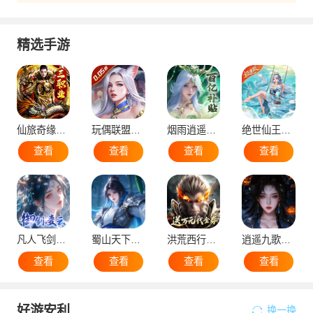
精选手游
仙旅奇缘（经典传奇三职业）
玩偶联盟（0.05折开局领SR侍神）
烟雨逍遥（5折30倍返利版）
绝世仙王（极速发育版）
查看
查看
查看
查看
凡人飞剑（0.1折仙女管家甜蜜助阵）
蜀山天下（0.1折免费版）
洪荒西行录（0.1折万元真充高爆版）
逍遥九歌行（0.1折10亿钻石开局）
查看
查看
查看
查看
好游安利
换一换