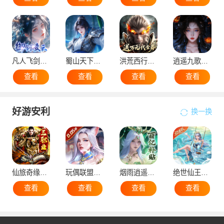
凡人飞剑（0.1折仙女管家甜蜜助阵）
蜀山天下（0.1折免费版）
洪荒西行录（0.1折万元真充高爆版）
逍遥九歌行（0.1折10亿钻石开局）
查看
查看
查看
查看
好游安利
换一换
仙旅奇缘（经典传奇三职业）
玩偶联盟（0.05折开局领SR侍神）
烟雨逍遥（5折30倍返利版）
绝世仙王（极速发育版）
查看
查看
查看
查看