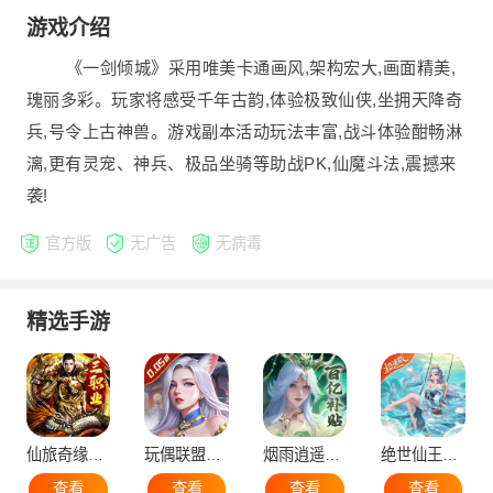
游戏介绍
《一剑倾城》采用唯美卡通画风,架构宏大,画面精美,
瑰丽多彩。玩家将感受千年古韵,体验极致仙侠,坐拥天降奇
兵,号令上古神兽。游戏副本活动玩法丰富,战斗体验酣畅淋
漓,更有灵宠、神兵、极品坐骑等助战PK,仙魔斗法,震撼来
袭!
官方版
无广告
无病毒
精选手游
仙旅奇缘（经典传奇三职业）
玩偶联盟（0.05折开局领SR侍神）
烟雨逍遥（5折30倍返利版）
绝世仙王（极速发育版）
查看
查看
查看
查看