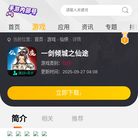
游戏
首页
应用
资讯
专题
排
当前位置：
首页
-
游戏
-
仙侠
- 详情
一剑倾城之仙途
游戏类别：
仙侠
更新时间：2025-09-27 04:08
满18+周岁
立即下载↓
简介
相关
推荐