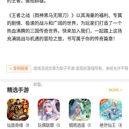
的王者，傲视群雄。
《王者之战（戮神黑马无限刀）》以其海量的福利、专属
的剧情、极速的战斗和广阔的世界，为玩家们打造了一个
热血沸腾的三国传奇世界。快来加入我们，一起踏上这场
充满挑战与机遇的冒险之旅，书写属于你的传奇篇章！
游戏活动文章为梨子手游-发现好游戏所有，未经允许不得
复制链接
转载。
精选手游
MORE +
仙旅奇缘（经典传奇三职业）
玩偶联盟（0.05折开局领SR侍神）
烟雨逍遥（5折30倍返利版）
绝世仙王（极速