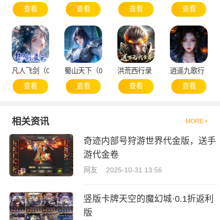
查看
查看
查看
查看
凡人飞剑（0.1折仙女管家甜蜜助阵）
蜀山天下（0.1折免费版）
洪荒西行录（0.1折万元真充高爆
逍遥九歌行（0.
查看
查看
查看
查看
相关资讯
MORE +
奇迹内部号狩游世界代金版，送手
游代金卷
网友
2025-10-31 13:56
竖版卡牌天空的魔幻城·0.1折返利
版