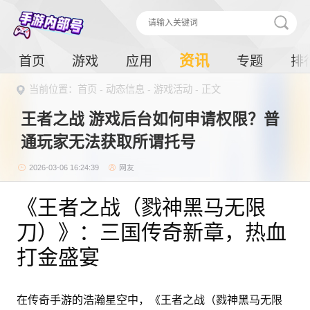
资讯
首页
游戏
应用
专题
排
当前位置：
首页
-
动态信息
-
游戏活动
- 正文
王者之战 游戏后台如何申请权限？普
通玩家无法获取所谓托号
2026-03-06 16:24:39
网友
《王者之战（戮神黑马无限
刀）》：三国传奇新章，热血
打金盛宴
在传奇手游的浩瀚星空中，《王者之战（戮神黑马无限