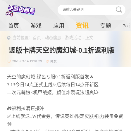
资讯
首页
游戏
应用
专题
排
当前位置：
首页
-
动态信息
-
游戏活动
- 正文
竖版卡牌天空的魔幻城·0.1折返利版
2026-03-14 19:01:29
网友
天空的魔幻城·绿色专服0.1折返利版首发🔥
3.13今日14点正式上线✨后续每日14点开新区
二次元萌娘×机甲战姬，颜值炸裂玩法超爽💥
🎁福利拉满直接冲
✅上线就送1W代金券，传说英雄/限定皮肤/强力装备免费
领