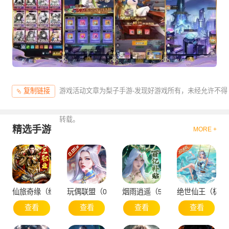
游戏活动文章为梨子手游-发现好游戏所有，未经允许不得
复制链接
转载。
精选手游
MORE +
仙旅奇缘（经典传奇三职业）
玩偶联盟（0.05折开局领SR侍神）
烟雨逍遥（5折30倍返利版）
绝世仙王（极速
查看
查看
查看
查看