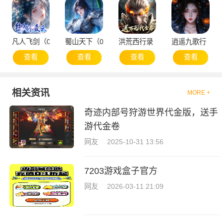
凡人飞剑（0.1折仙女管家甜蜜助阵）
蜀山天下（0.1折免费版）
洪荒西行录（0.1折万元真充高爆
逍遥九歌行（0.
查看
查看
查看
查看
相关资讯
MORE +
奇迹内部号狩游世界代金版，送手
游代金卷
网友
2025-10-31 13:56
7203游戏盒子官方
网友
2026-03-11 21:09