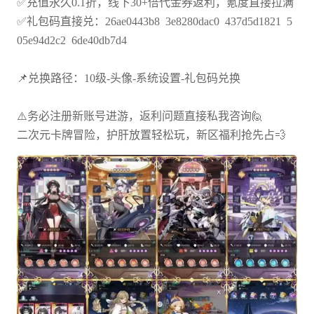
✅充值永久0.1折，线下30+倍代金券返利，氪度直接拉满
✅礼包码直接兑：26ae0443b8 3e8280dac0 437d5d1821 5
05e94d2c2 6de40db7d4
📌兑换路径：10级-头像-系统设置-礼包码兑换
⚠️务必注册新账号进游，返利问题直接私我咨询🙋
二次元卡牌冒险，护肝放置轻松玩，新区福利抢先占💨