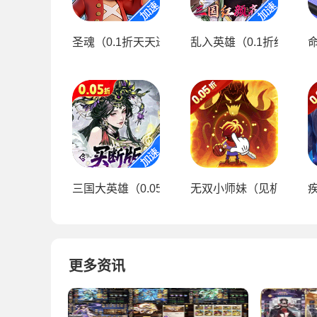
圣魂（0.1折天天送6480）（海贼王）
乱入英雄（0.1折红颜霸业
命
三国大英雄（0.05折买断版）
无双小师妹（见机行事0.
更多资讯