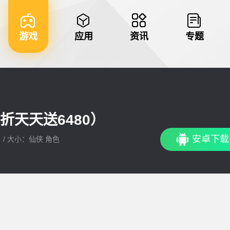
游戏
应用
资讯
专题
5折天天送6480）
安卓下载
： / 大小：仙侠 角色