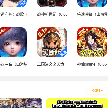
648）
运守护：战歌（0.05折每日6480）
战神新世纪（0.05折装甲觉醒）
疾速冲锋（山海秘藏
05折）
疾速冲锋（山海秘藏0.05折）
三国演义之天策（0.1折一骑当千买断版）
神仙online（0.
MORE +