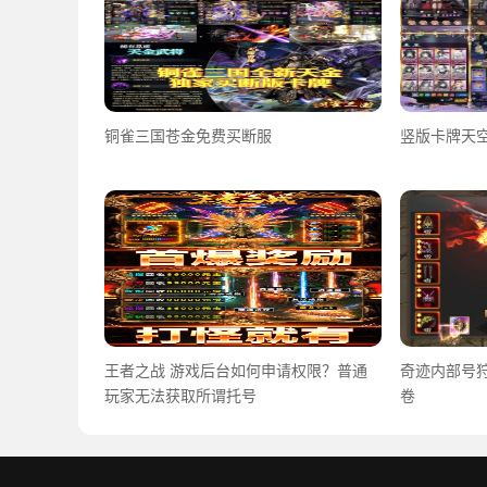
铜雀三国苍金免费买断服
竖版卡牌天空
王者之战 游戏后台如何申请权限？普通
奇迹内部号
玩家无法获取所谓托号
卷