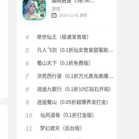
烟雨逍遥（5折30倍返利版）
游戏
2025-11-01 更新
0.05折）
4
绝世仙王（极速发育版）
5
凡人飞剑（0.1折仙女管家甜蜜助阵）
6
蜀山天下（0.1折免费版）
7
洪荒西行录（0.1折万元真充高爆版）
05折臻享买断）
8
逍遥九歌行（0.1折10亿钻石开局）
9
逍遥蜀山（0.05折超爆养龙打金）
10
仙风道骨（0.1折打金版）
11
梦幻遮天（后台版）