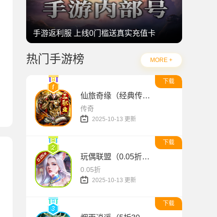
手游返利服 上线0门槛送真实充值卡
热门手游榜
MORE +
下载
仙旅奇缘（经典传奇三职业）
传奇
2025-10-13 更新
下载
玩偶联盟（0.05折开局领SR侍神）
0.05折
2025-10-13 更新
下载