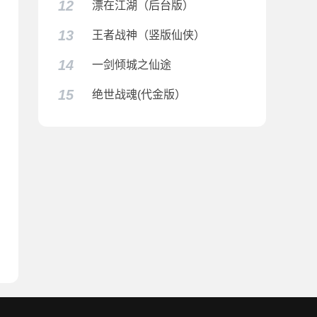
12
漂在江湖（后台版）
13
王者战神（竖版仙侠）
14
一剑倾城之仙途
15
绝世战魂(代金版）