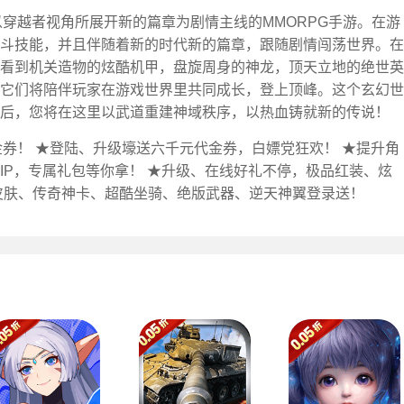
款以穿越者视角所展开新的篇章为剧情主线的MMORPG手游。在游
斗技能，并且伴随着新的时代新的篇章，跟随剧情闯荡世界。在
看到机关造物的炫酷机甲，盘旋周身的神龙，顶天立地的绝世英
它们将陪伴玩家在游戏世界里共同成长，登上顶峰。这个玄幻世
后，您将在这里以武道重建神域秩序，以热血铸就新的传说！
代金券！ ★登陆、升级壕送六千元代金券，白嫖党狂欢！ ★提升角
VIP，专属礼包等你拿！ ★升级、在线好礼不停，极品红装、炫
皮肤、传奇神卡、超酷坐骑、绝版武器、逆天神翼登录送！