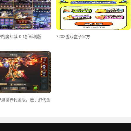
的魔幻城·0.1折返利版
7203游戏盒子官方
狩游世界代金版，送手游代金